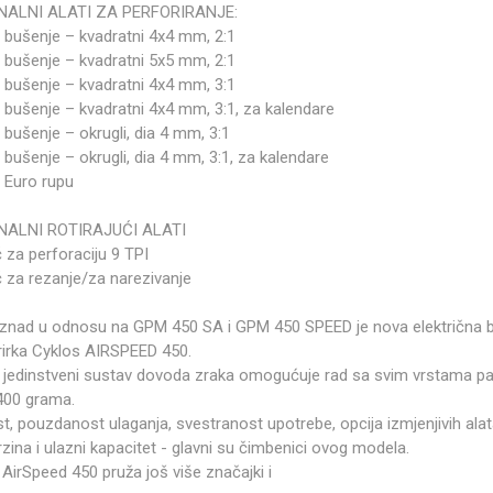
NALNI ALATI ZA PERFORIRANJE:
a bušenje – kvadratni 4x4 mm, 2:1
a bušenje – kvadratni 5x5 mm, 2:1
a bušenje – kvadratni 4x4 mm, 3:1
a bušenje – kvadratni 4x4 mm, 3:1, za kalendare
 bušenje – okrugli, dia 4 mm, 3:1
 bušenje – okrugli, dia 4 mm, 3:1, za kalendare
a Euro rupu
NALNI ROTIRAJUĆI ALATI
 za perforaciju 9 TPI
ć za rezanje/za narezivanje
iznad u odnosu na GPM 450 SA i GPM 450 SPEED je nova električna b
orirka Cyklos AIRSPEED 450.
 jedinstveni sustav dovoda zraka omogućuje rad sa svim vrstama pa
400 grama.
, pouzdanost ulaganja, svestranost upotrebe, opcija izmjenjivih alat
zina i ulazni kapacitet - glavni su čimbenici ovog modela.
AirSpeed 450 pruža još više značajki i