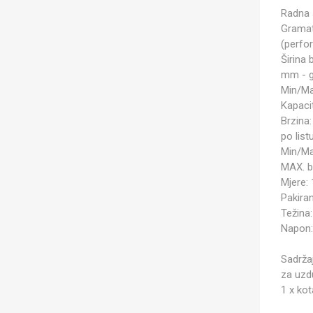
Radna 
Gramatu
(perfor
Širina 
mm - g
Min/Ma
Kapaci
Brzina:
po list
Min/Max
MAX. br
Mjere:
Pakiran
Težina:
Napon:
Sadržaj
za uzd
1 x kot