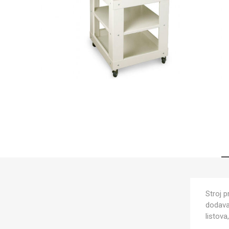
Stroj 
dodav
listov