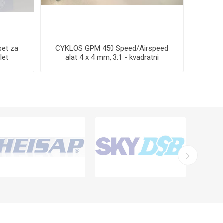
et za
CYKLOS GPM 450 Speed/Airspeed
CYKL
let
alat 4 x 4 mm, 3:1 - kvadratni
alat