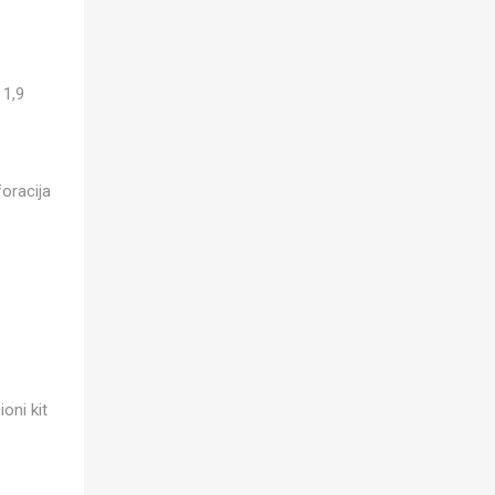
 1,9
foracija
ioni kit