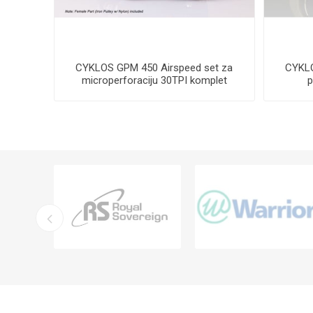
speed
CYKLOS GPM 450 Airspeed set za
CYKLO
stolom
microperforaciju 30TPI komplet
p