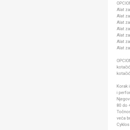
OPCIO
Alat z
Alat z
Alat z
Alat z
Alat za
Alat za
Alat z
OPCIO
kotačić
kotači
Korak 
i perf
Njegov
80 do 
Točnost
veća br
Cyklos 