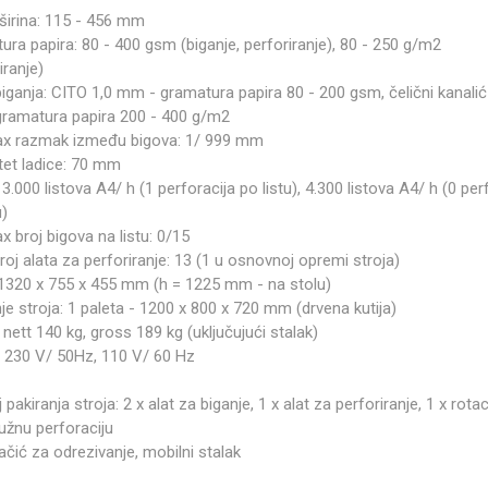
širina: 115 - 456 mm
ra papira: 80 - 400 gsm (biganje, perforiranje), 80 - 250 g/m2
iranje)
biganja: CITO 1,0 mm - gramatura papira 80 - 200 gsm, čelični kanalić
ramatura papira 200 - 400 g/m2
x razmak između bigova: 1/ 999 mm
tet ladice: 70 mm
 3.000 listova A4/ h (1 perforacija po listu), 4.300 listova A4/ h (0 per
u)
 broj bigova na listu: 0/15
oj alata za perforiranje: 13 (1 u osnovnoj opremi stroja)
 1320 x 755 x 455 mm (h = 1225 mm - na stolu)
je stroja: 1 paleta - 1200 x 800 x 720 mm (drvena kutija)
 nett 140 kg, gross 189 kg (uključujući stalak)
 230 V/ 50Hz, 110 V/ 60 Hz
 pakiranja stroja: 2 x alat za biganje, 1 x alat za perforiranje, 1 x rotac
užnu perforaciju
ačić za odrezivanje, mobilni stalak