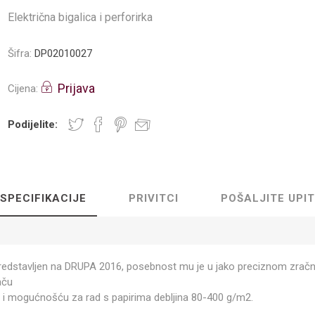
Električna bigalica i perforirka
Šifra:
DP02010027
Prijava
Cijena:
Podijelite:
SPECIFIKACIJE
PRIVITCI
POŠALJITE UPIT
predstavljen na DRUPA 2016, posebnost mu je u jako preciznom zra
aču
a, i mogućnošću za rad s papirima debljina 80-400 g/m2.