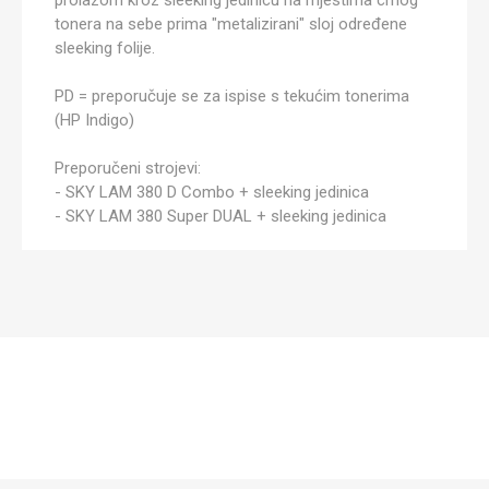
prolazom kroz sleeking jedinicu na mjestima crnog
tonera na sebe prima "metalizirani" sloj određene
sleeking folije.
PD = preporučuje se za ispise s tekućim tonerima
(HP Indigo)
Preporučeni strojevi:
- SKY LAM 380 D Combo + sleeking jedinica
- SKY LAM 380 Super DUAL + sleeking jedinica