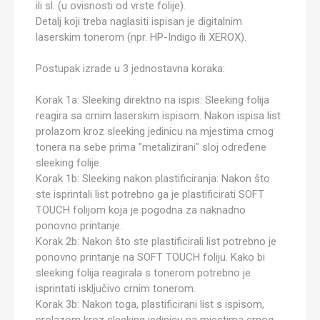
ili sl. (u ovisnosti od vrste folije).
Detalj koji treba naglasiti ispisan je digitalnim
laserskim tonerom (npr. HP-Indigo ili XEROX).
Postupak izrade u 3 jednostavna koraka:
Korak 1a: Sleeking direktno na ispis: Sleeking folija
reagira sa crnim laserskim ispisom. Nakon ispisa list
prolazom kroz sleeking jedinicu na mjestima crnog
tonera na sebe prima "metalizirani" sloj određene
sleeking folije.
Korak 1b: Sleeking nakon plastificiranja: Nakon što
ste isprintali list potrebno ga je plastificirati SOFT
TOUCH folijom koja je pogodna za naknadno
ponovno printanje.
Korak 2b: Nakon što ste plastificirali list potrebno je
ponovno printanje na SOFT TOUCH foliju. Kako bi
sleeking folija reagirala s tonerom potrebno je
isprintati isključivo crnim tonerom.
Korak 3b: Nakon toga, plastificirani list s ispisom,