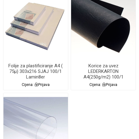
Folije za plastificiranje A4 (
Korice za uvez
75µ) 303x216 SJAJ 100/1
LEDERKARTON
Lamin8er
A4(250g/m2) 100/1
Lamin8er CRNE
Cijena:
Prijava
Cijena:
Prijava