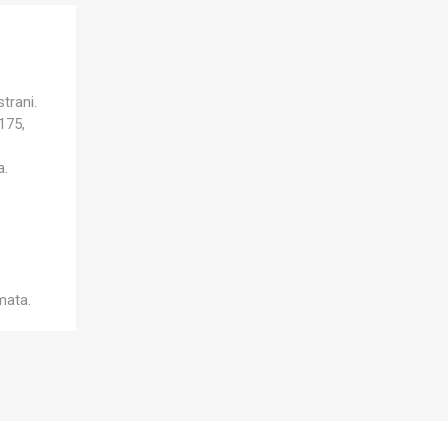
strani.
175,
a.
mata.