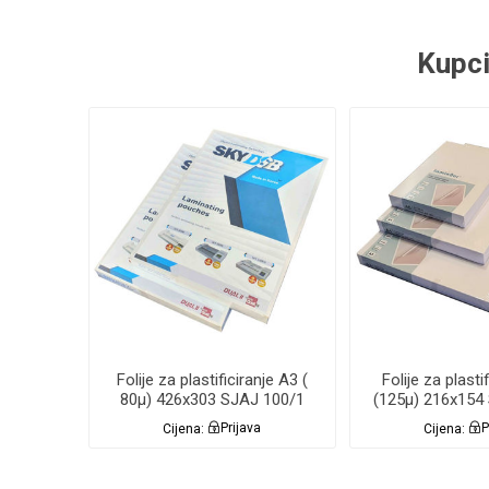
Kupci
Folije za plastificiranje A3 (
Folije za plasti
80µ) 426x303 SJAJ 100/1
(125µ) 216x154
Sky
Lamin
Cijena:
Prijava
Cijena:
P