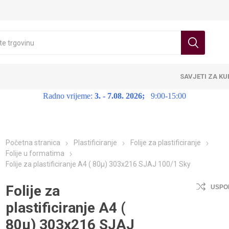
SAVJETI ZA K
Radno vrijeme:
3. - 7.08. 2026;
9:00-15:00
Početna stranica
Plastificiranje
Folije za plastificiranje
Folije u formatima
Folije za plastificiranje A4 ( 80µ) 303x216 SJAJ 100/1 Sky
Folije za
USPO
plastificiranje A4 (
80µ) 303x216 SJAJ