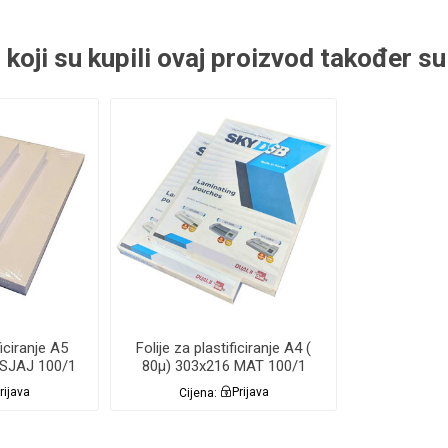
 koji su kupili ovaj proizvod također su 
ficiranje A5
Folije za plastificiranje A4 (
 SJAJ 100/1
80µ) 303x216 MAT 100/1
8er
Sky
rijava
Cijena:
Prijava