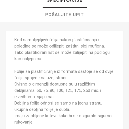
SPECIFIKACIJE
POŠALJITE UPIT
Kod samoljepljivih folija nakon plastificiranja s
poleđine se može odlijepiti zaštitni sloj muflona.
Tako plastificirani list se može zalijepiti na podlogu
kao naljepnica.
Folije za plastificiranje iz formata sastoje se od dvije
folije spojene na užoj strani.
Ovisno o dimenziji dostupne su u različitim
debljinama: 60, 75, 80, 100, 125, 175, 250 mic. i
izvedbama: sjaj i mat.
Debljina folije odnosi se samo na jednu stranu,
ukupna debljina folije je dupla.
Imaju zaobljene kuteve kako bi se osiguralo sigurno
rukovanje.