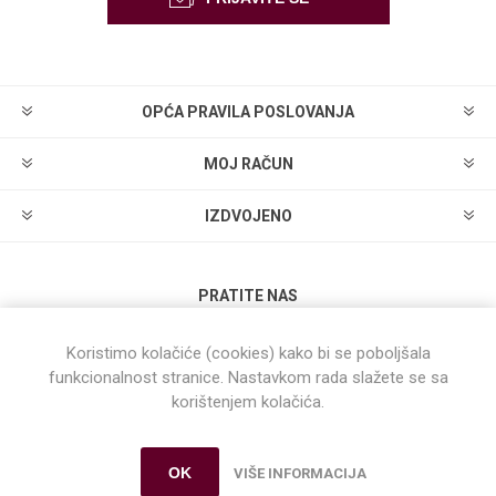
OPĆA PRAVILA POSLOVANJA
MOJ RAČUN
IZDVOJENO
PRATITE NAS
Koristimo kolačiće (cookies) kako bi se poboljšala
funkcionalnost stranice. Nastavkom rada slažete se sa
korištenjem kolačića.
Powered by
nopCommerce
OK
VIŠE INFORMACIJA
Autorska prava © 2026 Dual WebShop. Sva prava pridržana.