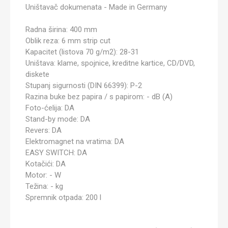
Uništavač dokumenata - Made in Germany
Radna širina: 400 mm
Oblik reza: 6 mm strip cut
Kapacitet (listova 70 g/m2): 28-31
Uništava: klame, spojnice, kreditne kartice, CD/DVD,
diskete
Stupanj sigurnosti (DIN 66399): P-2
Razina buke bez papira / s papirom: - dB (A)
Foto-ćelija: DA
Stand-by mode: DA
Revers: DA
Elektromagnet na vratima: DA
EASY SWITCH: DA
Kotačići: DA
Motor: - W
Težina: - kg
Spremnik otpada: 200 l