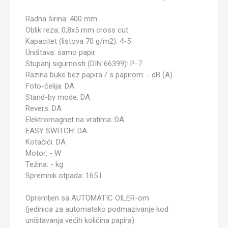
Radna širina: 400 mm
Oblik reza: 0,8x5 mm cross cut
Kapacitet (listova 70 g/m2): 4-5
Uništava: samo papir
Stupanj sigurnosti (DIN 66399): P-7
Razina buke bez papira / s papirom: - dB (A)
Foto-ćelija: DA
Stand-by mode: DA
Revers: DA
Elektromagnet na vratima: DA
EASY SWITCH: DA
Kotačići: DA
Motor: - W
Težina: - kg
Spremnik otpada: 165 l
Opremljen sa AUTOMATIC OILER-om
(jedinica za automatsko podmazivanje kod
uništavanja većih količina papira)