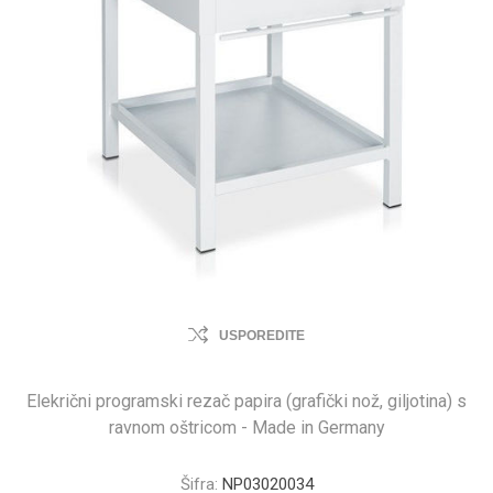
USPOREDITE
Elekrični programski rezač papira (grafički nož, giljotina) s
ravnom oštricom - Made in Germany
Šifra:
NP03020034