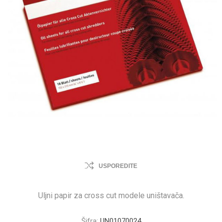
USPOREDITE
Uljni papir za cross cut modele uništavača.
Šifra:
UN01070024