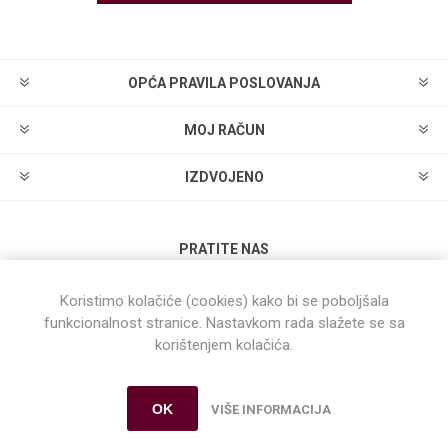
OPĆA PRAVILA POSLOVANJA
MOJ RAČUN
IZDVOJENO
PRATITE NAS
Koristimo kolačiće (cookies) kako bi se poboljšala
funkcionalnost stranice. Nastavkom rada slažete se sa
korištenjem kolačića.
Powered by
nopCommerce
OK
VIŠE INFORMACIJA
Autorska prava © 2026 Dual WebShop. Sva prava pridržana.