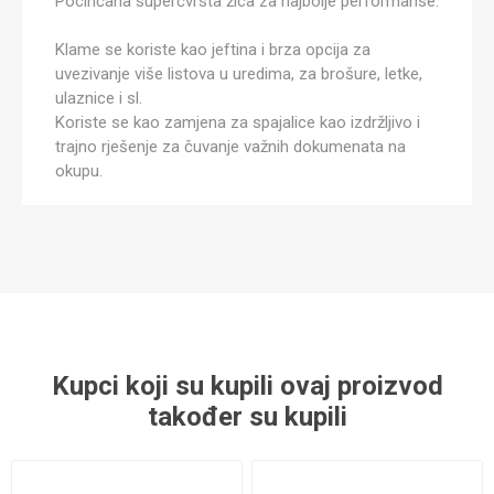
Pocinčana superčvrsta žica za najbolje performanse.
Klame se koriste kao jeftina i brza opcija za
uvezivanje više listova u uredima, za brošure, letke,
ulaznice i sl.
Koriste se kao zamjena za spajalice kao izdržljivo i
trajno rješenje za čuvanje važnih dokumenata na
okupu.
Kupci koji su kupili ovaj proizvod
također su kupili