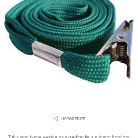
USPOREDITE
Tubularno tkane vezice za akreditacije s aligator kopčom.