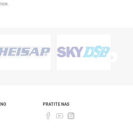
nice.
ENO
PRATITE NAS