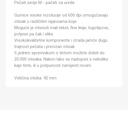
Pečati serije M - pačati za urede.
Gumice visoke rezolucije od 600 dpi omogućavaju
otisak u različitim nijansama boje.
Moguće je otisnuti mali tekst, fine linije, logotipove,
potpise pa čak i slike.
Visokokvalitetne komponente i izrada jamče dugu
trajnost pečata i precizan otisak.
S jednim spremnikom s tintom možete dobiti do
20.000 otisaka. Nakon lako se nadopuni s nekoliko
kapi tinte, ili u potpunosti zamijenit novim.
Veličina otiska: 42 mm