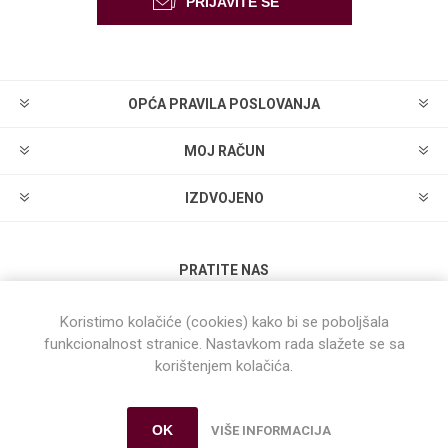
OPĆA PRAVILA POSLOVANJA
MOJ RAČUN
IZDVOJENO
PRATITE NAS
Koristimo kolačiće (cookies) kako bi se poboljšala
funkcionalnost stranice. Nastavkom rada slažete se sa
korištenjem kolačića.
Powered by
nopCommerce
OK
VIŠE INFORMACIJA
Autorska prava © 2026 Dual WebShop. Sva prava pridržana.