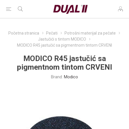
Početna stranica
Pečati
Potrošni materijal za pečate
Jastučići s tintom MODICO
MODICO R45 jastučić sa pigmentnom tintom CRVENI
MODICO R45 jastučić sa
pigmentnom tintom CRVENI
Brand:
Modico