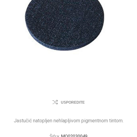
USPOREDITE
Jastučić natopljen nehlapljivom pigmentnom tintom.
Šifra:
MO02030049