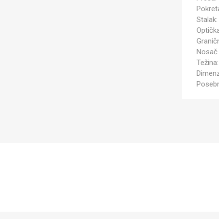
Pokret
Stalak:
Optička
Graničn
Nosač 
Težina:
Dimenzi
Posebn