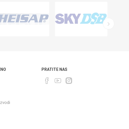
ENO
PRATITE NAS
izvodi