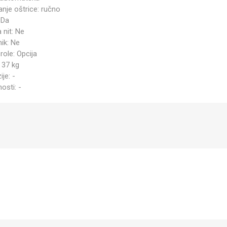
anje oštrice: ručno
 Da
 nit: Ne
ik: Ne
role: Opcija
 37 kg
je: -
osti: -