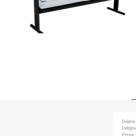
Duljina
Deblji
Presa: