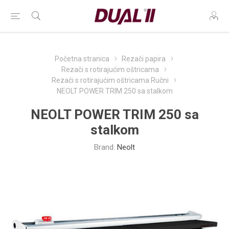
Početna stranica
Rezači papira
Rezači s rotirajućim oštricama
Rezači s rotirajućim oštricama Ručni
NEOLT POWER TRIM 250 sa stalkom
NEOLT POWER TRIM 250 sa
stalkom
Brand:
Neolt