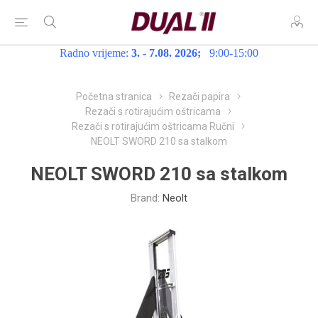
Radno vrijeme:
3. - 7.08. 2026;
9:00-15:00
Početna stranica
Rezači papira
Rezači s rotirajućim oštricama
Rezači s rotirajućim oštricama Ručni
NEOLT SWORD 210 sa stalkom
NEOLT SWORD 210 sa stalkom
Brand:
Neolt