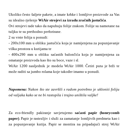
Ukoliko često šaljete pakete, a imate krhke i lomljive proizvode za Vas 
su idealno rješenje 
WiAir strojevi za izradu zračnih jastučića
.
Ovi strojevi rade tako da napuhuju folije zrakom. Folije su namotane na 
tuljku te su prethodno perforirane. 
2 su vrste folija u ponudi: 
- 200x100 mm u obliku jastučića koja je namijenjena za popunjavanje 
viška prostora u kutijama te 
- 400x290 mm u obliku saćastih balončića koja je namijenjena za 
omatanje proizvoda kao što su boce, vaze i sl.
WiAir 1200 nasljednik je modela WiAir 1000. Četiri puta je brži te 
može raditi sa jumbo rolama koje također imamo u ponudi. 
Napomena:
 Nakon što ste završili s radom potrebno je ukloniti foliju 
od valjaka kako se ne bi rastopila i trajno uništila valjke!
Za eco-friendly pakiranje savjetujemo 
saćasti papir
 (honeycomb 
paper)
. Papir je rastezljiv i služi za zamatanje lomljivih predmeta kao i 
za popunjavanje kutija. Papir se montira na pripadajući stroj WiAir 