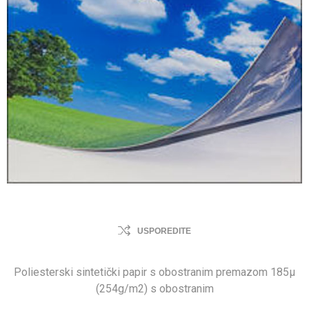
USPOREDITE
Poliesterski sintetički papir s obostranim premazom 185µ
(254g/m2) s obostranim