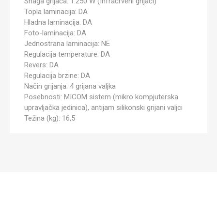
Snaga grijača: 1.250 W (Infracrveni grijači)
Topla laminacija: DA
Hladna laminacija: DA
Foto-laminacija: DA
Jednostrana laminacija: NE
Regulacija temperature: DA
Revers: DA
Regulacija brzine: DA
Način grijanja: 4 grijana valjka
Posebnosti: MICOM sistem (mikro kompjuterska
upravljačka jedinica), antijam silikonski grijani valjci
Težina (kg): 16,5