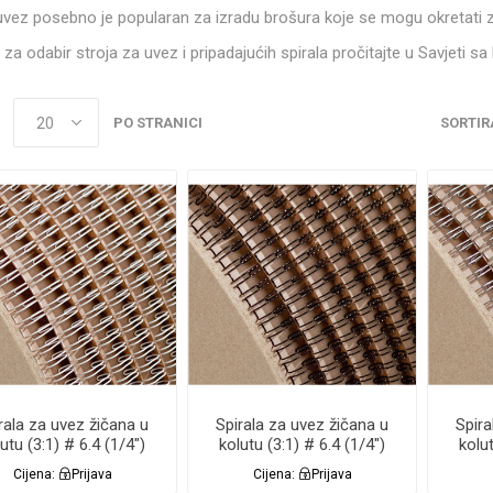
uvez posebno je popularan za izradu brošura koje se mogu okretati z
 za odabir stroja za uvez i pripadajućih spirala pročitajte u Savjeti s
PO STRANICI
SORTIR
rala za uvez žičana u
Spirala za uvez žičana u
Spira
utu (3:1) # 6.4 (1/4")
kolutu (3:1) # 6.4 (1/4")
kolut
BIJELA 84.000 RS
CRNA 84.000 RS
SR
Cijena:
Prijava
Cijena:
Prijava