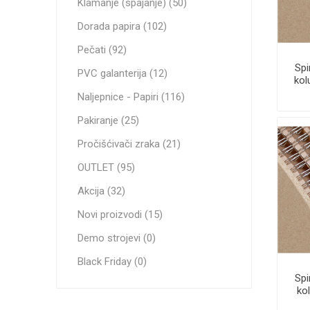
Klamanje (spajanje) (50)
Dorada papira (102)
Pečati (92)
Spi
PVC galanterija (12)
kol
Naljepnice - Papiri (116)
Pakiranje (25)
Pročišćivači zraka (21)
OUTLET (95)
Akcija (32)
Novi proizvodi (15)
Demo strojevi (0)
Black Friday (0)
Spi
kol
S