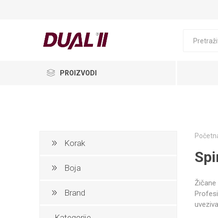
PROIZVODI
Početna
Korak
Spi
Boja
Žičane 
Brand
Profesi
uveziva
Kategorije