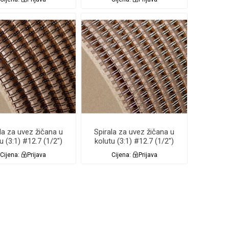
Renz
la za uvez žičana u
Spirala za uvez žičana u
u (3:1) #12.7 (1/2")
kolutu (3:1) #12.7 (1/2")
NA 26.000 Renz
SREBRNA NC 26.000
Cijena:
Prijava
Cijena:
Prijava
Renz