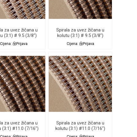
la za uvez žičana u
Spirala za uvez žičana u
u (3:1) # 9.5 (3/8")
kolutu (3:1) # 9.5 (3/8")
JELA 46.000 Renz
CRNA 46.000 Renz
Cijena:
Prijava
Cijena:
Prijava
la za uvez žičana u
Spirala za uvez žičana u
u (3:1) #11.0 (7/16")
kolutu (3:1) #11.0 (7/16")
NA 34.000 Renz
SREBRNA NC 34.000
Cijena:
Prijava
Cijena:
Prijava