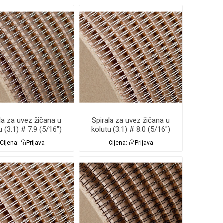
la za uvez žičana u
Spirala za uvez žičana u
u (3:1) # 7.9 (5/16")
kolutu (3:1) # 8.0 (5/16")
EBRNA 60.000 RS
BIJELA 64.000 Renz
Cijena:
Prijava
Cijena:
Prijava