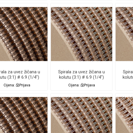
rala za uvez žičana u
Spirala za uvez žičana u
Spira
utu (3:1) # 6.9 (1/4")
kolutu (3:1) # 6.9 (1/4")
kolut
CRNA 91.000 Renz
SREBRNA NC 91.000
SR
Cijena:
Prijava
Cijena:
Prijava
Renz