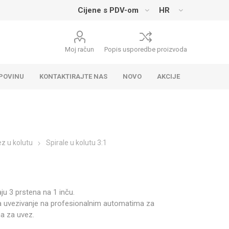
Moj račun
Popis usporedbe proizvoda
UPOVINU
KONTAKTIRAJTE NAS
NOVO
AKCIJE
ez u kolutu
Spirale u kolutu 3:1
ju 3 prstena na 1 inču.
za uvezivanje na profesionalnim automatima za
ma za uvez.