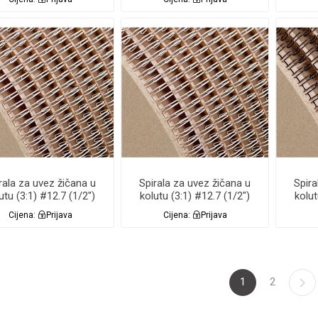
Renz
rala za uvez žičana u
Spirala za uvez žičana u
Spira
utu (3:1) #12.7 (1/2")
kolutu (3:1) #12.7 (1/2")
kolut
BIJELA 24.000 RS
BIJELA 26.000 Renz
CR
Cijena:
Prijava
Cijena:
Prijava
1
2