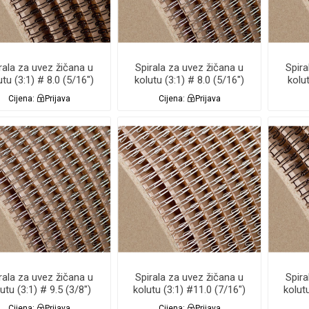
rala za uvez žičana u
Spirala za uvez žičana u
Spira
utu (3:1) # 8.0 (5/16")
kolutu (3:1) # 8.0 (5/16")
kolut
CRNA 64.000 Renz
SREBRNA NC 64.000
BI
Cijena:
Prijava
Cijena:
Prijava
Renz
rala za uvez žičana u
Spirala za uvez žičana u
Spira
utu (3:1) # 9.5 (3/8")
kolutu (3:1) #11.0 (7/16")
kolut
REBRNA NC 46.000
BIJELA 34.000 Renz
CR
Cijena:
Prijava
Cijena:
Prijava