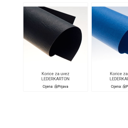
Korice za uvez
Korice za
LEDERKARTON
LEDERKA
A4(250g/m2) 100/1
A4(250g/m2
Cijena:
Prijava
Cijena:
P
Lamin8er CRNE
Lamin8er