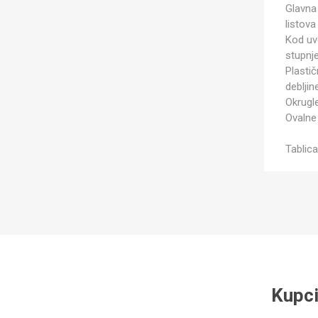
Glavna
listova
Kod uv
stupnje
Plasti
debljin
Okrugle
Ovalne 
Tablica
Kupci