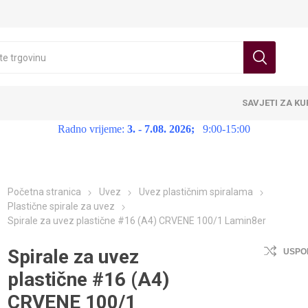
SAVJETI ZA K
Radno vrijeme:
3. - 7.08. 2026;
9:00-15:00
Početna stranica
Uvez
Uvez plastičnim spiralama
Plastične spirale za uvez
Spirale za uvez plastične #16 (A4) CRVENE 100/1 Lamin8er
Spirale za uvez
USPO
plastične #16 (A4)
CRVENE 100/1