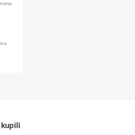
imanja
0
ica.
kupili