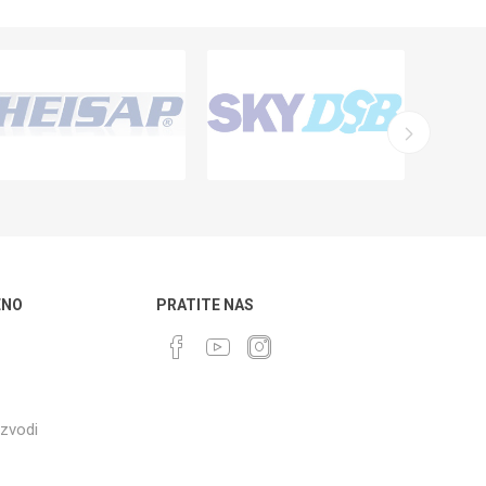
ENO
PRATITE NAS
izvodi