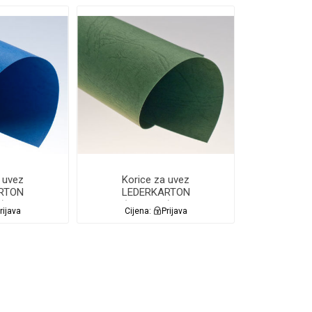
 uvez
Korice za uvez
RTON
LEDERKARTON
) 100/1
A4(250g/m2) 100/1
rijava
Cijena:
Prijava
 PLAVE
Lamin8er ZELENE