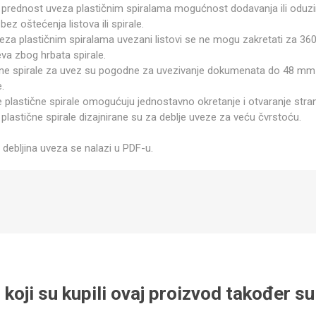
 prednost uveza plastičnim spiralama mogućnost dodavanja ili oduz
 bez oštećenja listova ili spirale.
eza plastičnim spiralama uvezani listovi se ne mogu zakretati za 36
va zbog hrbata spirale.
čne spirale za uvez su pogodne za uvezivanje dokumenata do 48 mm
e.
 plastične spirale omogućuju jednostavno okretanje i otvaranje stran
plastične spirale dizajnirane su za deblje uveze za veću čvrstoću.
 debljina uveza se nalazi u PDF-u.
 koji su kupili ovaj proizvod također su 