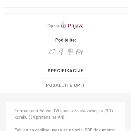
Prijava
Cijena:
Podijelite:
SPECIFIKACIJE
POŠALJITE UPIT
Formatirana žičana RW spirala za uvezivanje u (3:1)
koraku (34 prstena na A4).
Tablica za debljine uveza se nalazi u PDF dokumentu