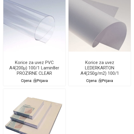
Korice za uvez PVC
Korice za uvez
A4(200µ) 100/1 Lamin8er
LEDERKARTON
PROZIRNE CLEAR
A4(250g/m2) 100/1
Lamin8er BIJELE
Cijena:
Prijava
Cijena:
Prijava