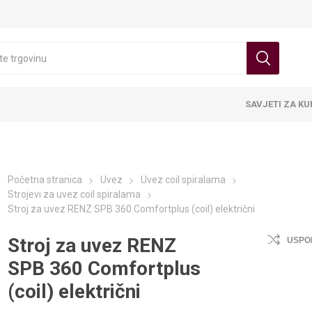
SAVJETI ZA K
Početna stranica
Uvez
Uvez coil spiralama
Strojevi za uvez coil spiralama
Stroj za uvez RENZ SPB 360 Comfortplus (coil) električni
Stroj za uvez RENZ
USPO
SPB 360 Comfortplus
(coil) električni