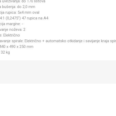
a uvezivanja: do 170 listova
na bušenja: do 2,0 mm
ija rupica: 5x4 mm oval
4:1 (0,2475") 47 rupica na A4
ija margine: -
ivanje noževa: 2
: Električno
anje spirale: Električno + automatsko otkidanje i savijanje kraja spi
 440 x 490 x 250 mm
 32 kg