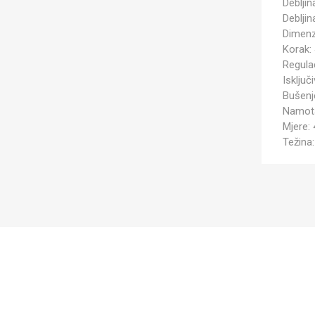
Debljin
Deblji
Dimenz
Korak: 
Regulac
Isključ
Bušenje
Namotav
Mjere:
Težina: