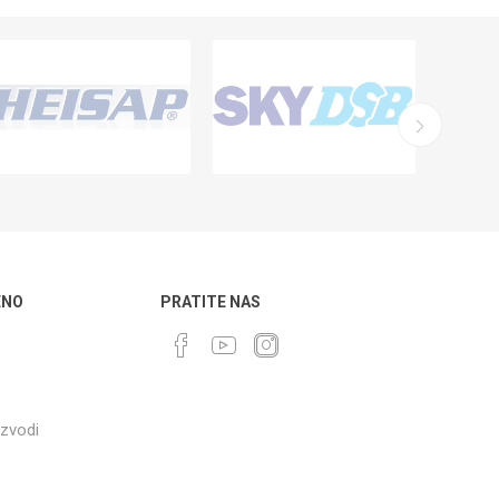
ENO
PRATITE NAS
izvodi