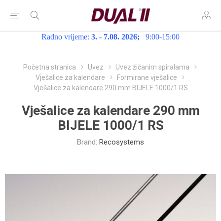
Radno vrijeme:
3. - 7.08. 2026;
9:00-15:00
Početna stranica
Uvez
Uvez žičanim spiralama
Vješalice za kalendare
Formirane vješalice
Vješalice za kalendare 290 mm BIJELE 1000/1 RS
Vješalice za kalendare 290 mm
BIJELE 1000/1 RS
Brand:
Recosystems