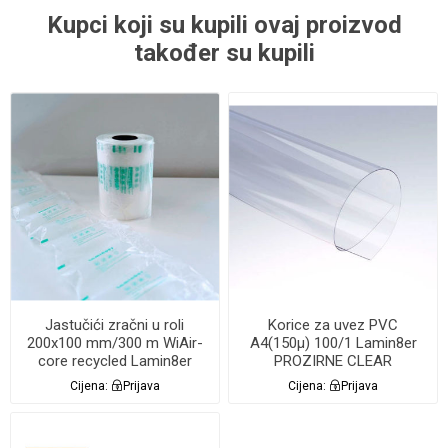
Kupci koji su kupili ovaj proizvod
također su kupili
Jastučići zračni u roli
Korice za uvez PVC
200x100 mm/300 m WiAir-
A4(150µ) 100/1 Lamin8er
core recycled Lamin8er
PROZIRNE CLEAR
Cijena:
Prijava
Cijena:
Prijava