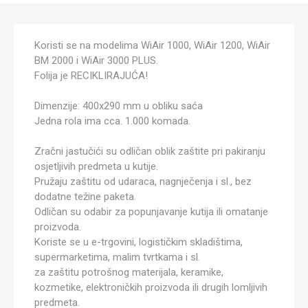
Koristi se na modelima WiAir 1000, WiAir 1200, WiAir
BM 2000 i WiAir 3000 PLUS.
Folija je RECIKLIRAJUĆA!
Dimenzije: 400x290 mm u obliku saća
Jedna rola ima cca. 1.000 komada.
Zračni jastučići su odličan oblik zaštite pri pakiranju
osjetljivih predmeta u kutije.
Pružaju zaštitu od udaraca, nagnječenja i sl., bez
dodatne težine paketa.
Odličan su odabir za popunjavanje kutija ili omatanje
proizvoda.
Koriste se u e-trgovini, logističkim skladištima,
supermarketima, malim tvrtkama i sl.
za zaštitu potrošnog materijala, keramike,
kozmetike, elektroničkih proizvoda ili drugih lomljivih
predmeta.