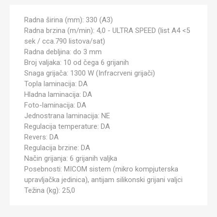
Radna širina (mm): 330 (A3)
Radna brzina (m/min): 4,0 - ULTRA SPEED (list A4 <5
sek / cca.790 listova/sat)
Radna debljina: do 3 mm
Broj valjaka: 10 od čega 6 grijanih
Snaga grijača: 1300 W (Infracrveni grijači)
Topla laminacija: DA
Hladna laminacija: DA
Foto-laminacija: DA
Jednostrana laminacija: NE
Regulacija temperature: DA
Revers: DA
Regulacija brzine: DA
Način grijanja: 6 grijanih valjka
Posebnosti: MICOM sistem (mikro kompjuterska
upravljačka jedinica), antijam silikonski grijani valjci
Težina (kg): 25,0